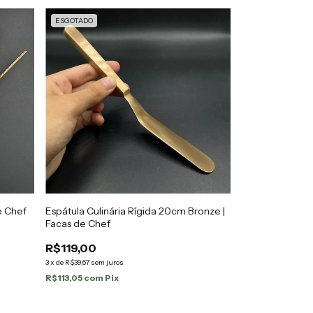
ESGOTADO
e Chef
Espátula Culinária Rígida 20cm Bronze |
Facas de Chef
R$119,00
3
x
de
R$39,67
sem juros
R$113,05
com
Pix