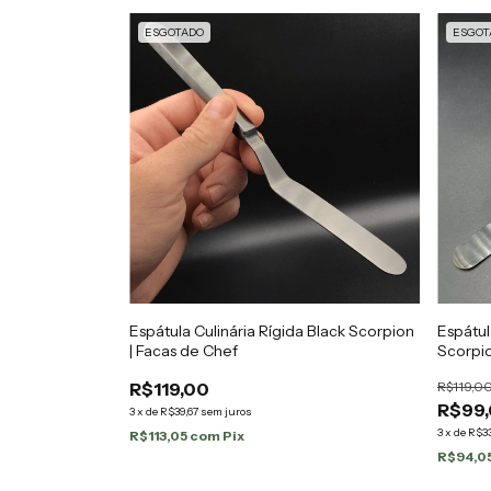
ESGOTADO
ESGOT
Espátula Culinária Rígida Black Scorpion
Espátul
| Facas de Chef
Scorpio
R$119,00
R$119,0
R$99
3
x
de
R$39,67
sem juros
3
x
de
R$3
R$113,05
com
Pix
R$94,0