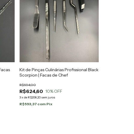
Facas
Kit de Pinças Culinárias Profissional Black
Scorpion | Facas de Chef
R$694,00
R$624,60
10
% OFF
3
x
de
R$208,20
sem juros
R$593,37
com
Pix