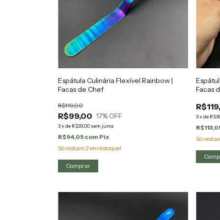
Espátula Culinária Flexível Rainbow |
Espátul
Facas de Chef
Facas 
R$119,00
R$119
R$99,00
17
% OFF
3
x
de
R$39
3
x
de
R$33,00
sem juros
R$113,0
R$94,05
com
Pix
Só rest
Só restam
2
em estoque!