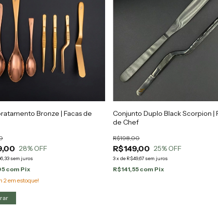
ratamento Bronze | Facas de
Conjunto Duplo Black Scorpion | 
de Chef
0
R$198,00
9,00
R$149,00
28
% OFF
25
% OFF
6,33
sem juros
3
x
de
R$49,67
sem juros
05
com
Pix
R$141,55
com
Pix
am
2
em estoque!