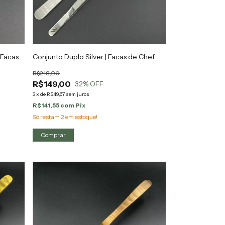
| Facas
Conjunto Duplo Silver | Facas de Chef
R$218,00
R$149,00
32
% OFF
3
x
de
R$49,67
sem juros
R$141,55
com
Pix
Só restam
2
em estoque!