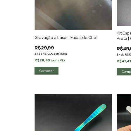
Kit Esp
Gravação a Laser | Facas de Chef
Preta |
R$29,99
R$49,
3
x
de
R$10,00
sem juros
3
x
de
R$16
R$28,49
com
Pix
R$47,4