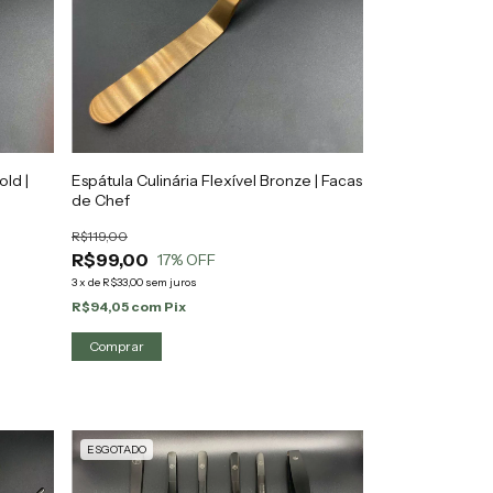
old |
Espátula Culinária Flexível Bronze | Facas
de Chef
R$119,00
R$99,00
17
% OFF
3
x
de
R$33,00
sem juros
R$94,05
com
Pix
ESGOTADO