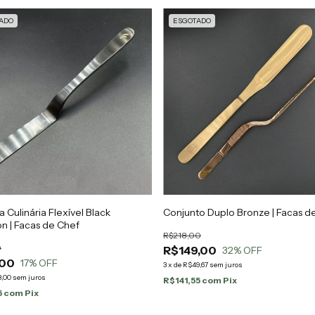
ADO
ESGOTADO
a Culinária Flexível Black
Conjunto Duplo Bronze | Facas d
n | Facas de Chef
R$218,00
0
R$149,00
32
% OFF
,00
17
% OFF
3
x
de
R$49,67
sem juros
3,00
sem juros
R$141,55
com
Pix
5
com
Pix