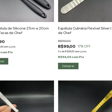
átula de Silicone 27cm e 20cm
Espátula Culinária Flexível Silver 
 Facas de Chef
de Chef
90
R$119,00
R$99,00
17
% OFF
,63
sem juros
3
x
de
R$33,00
sem juros
1
com
Pix
R$94,05
com
Pix