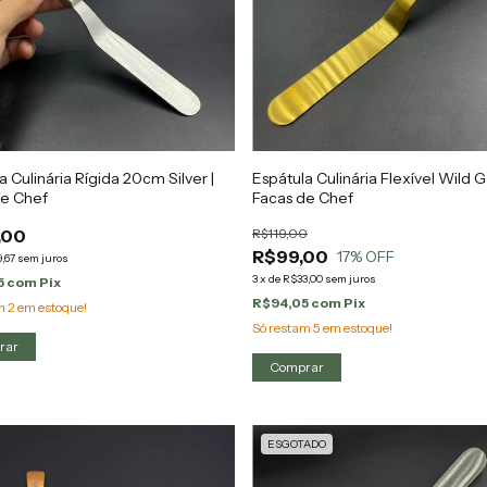
a Culinária Rígida 20cm Silver |
Espátula Culinária Flexível Wild G
de Chef
Facas de Chef
,00
R$119,00
R$99,00
17
% OFF
,67
sem juros
3
x
de
R$33,00
sem juros
5
com
Pix
R$94,05
com
Pix
am
2
em estoque!
Só restam
5
em estoque!
ESGOTADO