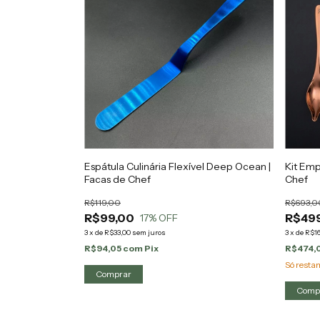
Espátula Culinária Flexível Deep Ocean |
Kit Emp
Facas de Chef
Chef
R$119,00
R$693,0
R$99,00
R$49
17
% OFF
3
x
de
R$33,00
sem juros
3
x
de
R$16
R$94,05
com
Pix
R$474,
Só rest